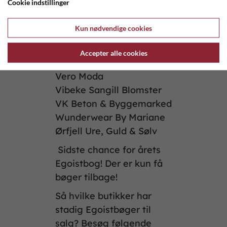
Cookie indstillinger
RINGKØBING
SuperBrugsen Ringkøbing
Kun nødvendige cookies
Tanja noer
Town Living
Accepter alle cookies
Trendhouse
Vero Moda
Vibeke Sangill Blomster
VK Beton & Byggemarked
Wunderwear By Mariane
Ørfjell Ure, Guld & Sølv
Sidste chance for årets
Egoistbog! Der er kun få
bøger tilbage!
Så hvilke butikker har
stadig Egoistbøger til
salg? Besøg følgende