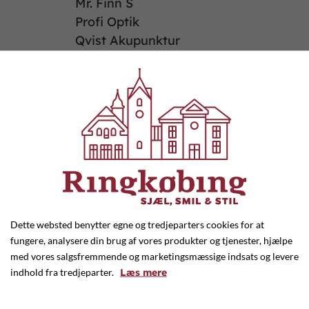
Mr. Finn S
Profi Optik
Qvist Akupunktur
Radio Ringkøbing
RainTree
Rema1000
Restuarant Nordic
Ringkøbing Bolcher
Ringkøbing Børstebinderi
ApS
Ringkøbing Camping
Ringkøbing Flagstænger
Dette websted benytter egne og tredjeparters cookies for at
RingkøbingGardens
fungere, analysere din brug af vores produkter og tjenester, hjælpe
Genbrugsbutik
med vores salgsfremmende og marketingsmæssige indsats og levere
Skoringen
indhold fra tredjeparter.
Læs mere
Skousen
SPORTIGAN