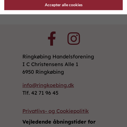
42 71 96 45
Accepter alle cookies
info@ringkoebing.dk
Ringkøbing Handelsforening
I C Christensens Alle 1
6950 Ringkøbing
info@ringkoebing.dk
Tlf. 42 71 96 45
Privatlivs- og Cookiepolitik
Vejledende åbningstider for