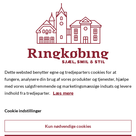
Købstadschef
Caroline Byg Ejstrup
22 42 30 99
chef@ringkoebing.dk
Dette websted benytter egne og tredjeparters cookies for at
fungere, analysere din brug af vores produkter og tjenester, hjælpe
med vores salgsfremmende og marketingsmæssige indsats og levere
indhold fra tredjeparter.
Læs mere
Cookie indstillinger
Sekretariatsmedarbejder
Carina Hegested
Kun nødvendige cookies