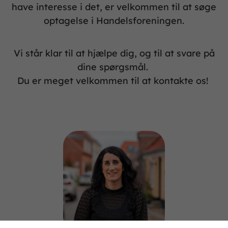
have interesse i det, er velkommen til at søge
optagelse i Handelsforeningen.
Vi står klar til at hjælpe dig, og til at svare på
dine spørgsmål.
Du er meget velkommen til at kontakte os!