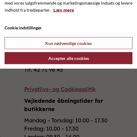
med vores salgsfremmende og marketingsmæssige indsats og levere
indhold fra tredjeparter.
Læs mere
Cookie indstillinger
Ringkøbing Handelsforening
I C Christensens Alle 1
Kun nødvendige cookies
6950 Ringkøbing
Accepter alle cookies
info@ringkoebing.dk
Tlf. 42 71 96 45
Privatlivs- og Cookiepolitik
Vejledende åbningstider for
butikkerne
Mandag - Torsdag: 10.00 - 17.30
Fredag: 10.00 - 17.30
Lørdag: 09.30 - 14.00