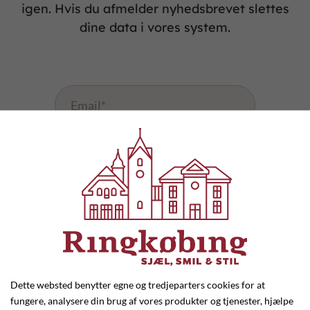
igen. Hvis du afmelder nyhedsbrevet slettes
dine data i vores system.
Når du tilmelder dig nyhedsbrevet, acceptere du
at vi må sende dig nyhedsmail. Du kan altid
afmelde dig vores nyhedsbrev ved at klikke på
det unsubscribe-link, der medfølger i hvert
nyhedsbrev.
Dette websted benytter egne og tredjeparters cookies for at
fungere, analysere din brug af vores produkter og tjenester, hjælpe