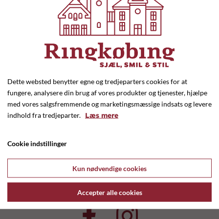
Læs mere her
BikeIn,
Søndervigvej 7, 6950 Ringkøbing,
tlf: 97 32 44 77.
Dette websted benytter egne og tredjeparters cookies for at
Læs mere her
fungere, analysere din brug af vores produkter og tjenester, hjælpe
med vores salgsfremmende og marketingsmæssige indsats og levere
indhold fra tredjeparter.
Læs mere
Fri Bike shop,
Nørredige 10,6950 Ringkøbing,
Cookie indstillinger
tlf: 97 32 36 01.
Læs mere her
Kun nødvendige cookies
Accepter alle cookies