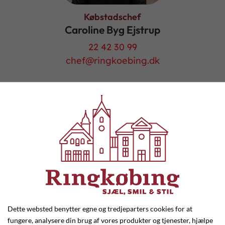
Købstadschef
Caroline Byg Ejstrup
22 42 30 99
chef@ringkoebing.dk
Sekretariatsmedarbejder
Carina Hegested
Dette websted benytter egne og tredjeparters cookies for at
fungere, analysere din brug af vores produkter og tjenester, hjælpe