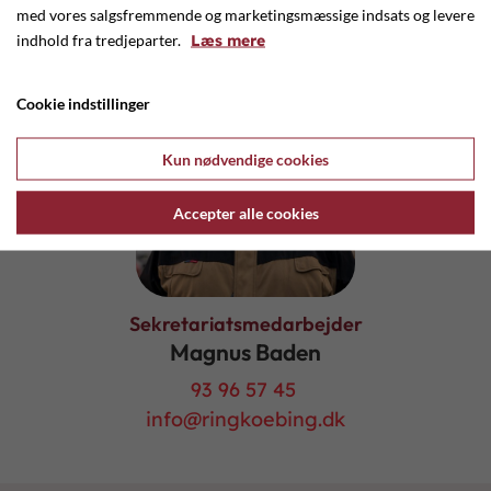
42 71 96 45
med vores salgsfremmende og marketingsmæssige indsats og levere
info@ringkoebing.dk
indhold fra tredjeparter.
Læs mere
Cookie indstillinger
Kun nødvendige cookies
Accepter alle cookies
Sekretariatsmedarbejder
Magnus Baden
93 96 57 45
info@ringkoebing.dk