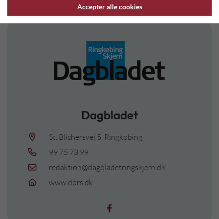
Accepter alle cookies
Dagbladet
St. Blichersvej 5, Ringkøbing
99 75 73 99
redaktion@dagbladetringskjern.dk
www.dbrs.dk