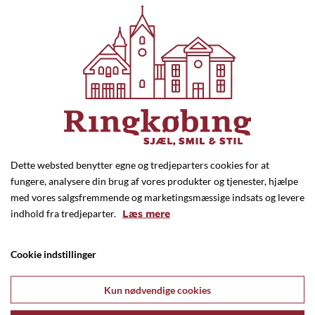
Dette websted benytter egne og tredjeparters cookies for at
Strandbygaard
fungere, analysere din brug af vores produkter og tjenester, hjælpe
med vores salgsfremmende og marketingsmæssige indsats og levere
Trykkerivej 2, Skjern
indhold fra tredjeparter.
Læs mere
96 80 07 00
grafisk@strandbygaard.dk
Cookie indstillinger
www.strandbygaard.dk
Kun nødvendige cookies