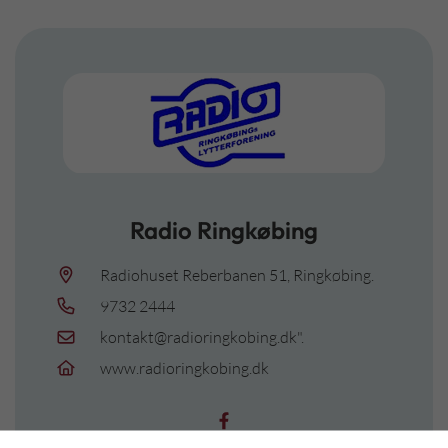
Radio Ringkøbing
Radiohuset Reberbanen 51, Ringkøbing.
9732 2444
kontakt@radioringkobing.dk".
www.radioringkobing.dk