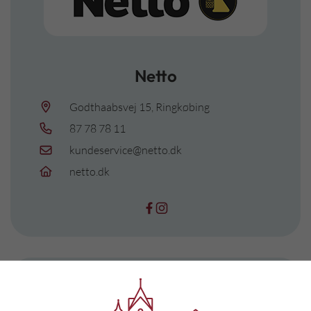
Netto
Godthaabsvej 15, Ringkøbing
87 78 78 11
kundeservice@netto.dk
netto.dk