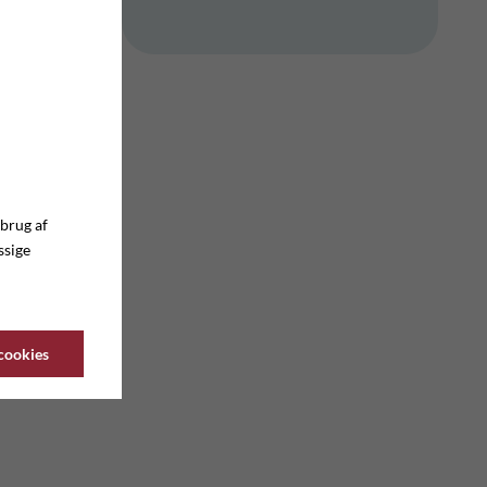
 brug af
ssige
 cookies