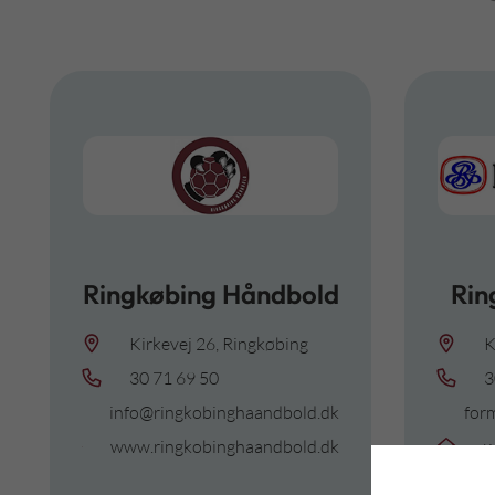
Ringkøbing Håndbold
Rin
Kirkevej 26, Ringkøbing
K
30 71 69 50
3
info@ringkobinghaandbold.dk
for
www.ringkobinghaandbold.dk
w