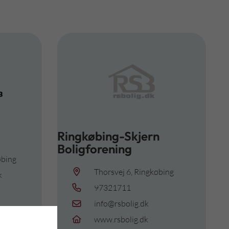
Ringkøbing-Skjern
Boligforening
øbing
Thorsvej 6, Ringkøbing
k
97321711
info@rsbolig.dk
www.rsbolig.dk