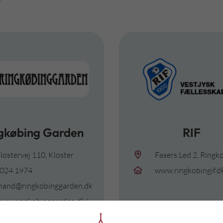
gkøbing Garden
RIF
lostervej 110, Kloster
Fasers Led 2, Ringk
024 1974
www.ringkobingif.d
mand@ringkobinggarden.dk
ww.ringkobinggarden.dk/