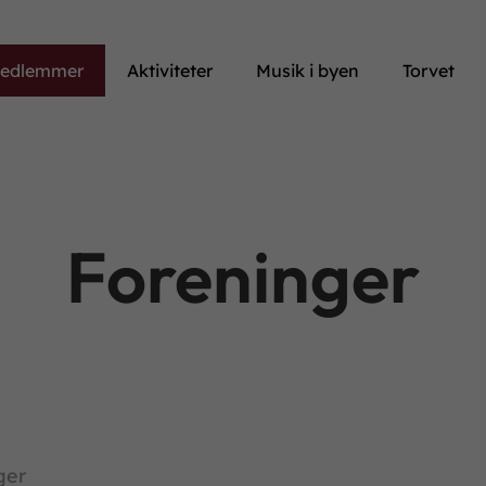
medlemmer
Aktiviteter
Musik i byen
Torvet
Foreninger
ger