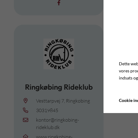
Dette webs
vores pro
indsats og
Ringkøbing Rideklub
Cookie ind
Vesttarpvej 7, Ringkøbing
30319845
kontor@ringkobing-
rideklub.dk
www.ringkobing-