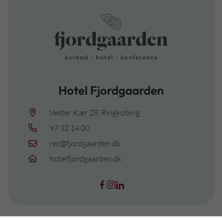
Hotel Fjordgaarden
Vester Kær 28, Ringkøbing
97 32 14 00
rec@fjordgaarden.dk
hotelfjordgaarden.dk