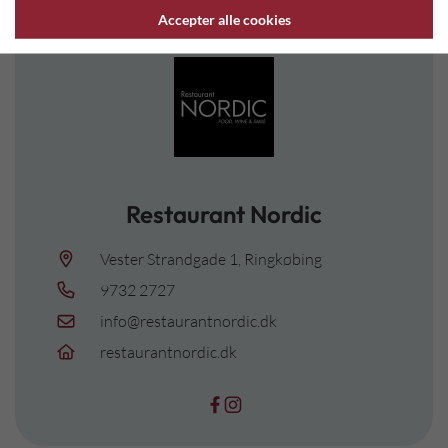
Accepter alle cookies
Restaurant Nordic
Vester Strandgade 1, Ringkøbing
9732 2727
info@restaurantnordic.dk
restaurantnordic.dk