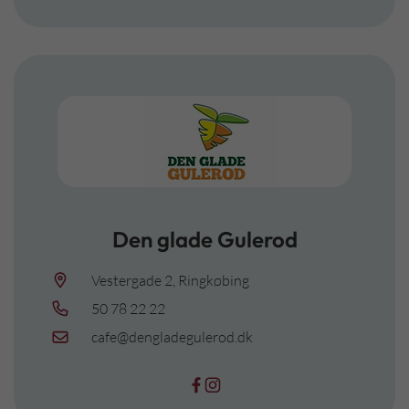
Den glade Gulerod
Vestergade 2, Ringkøbing
50 78 22 22
cafe@dengladegulerod.dk