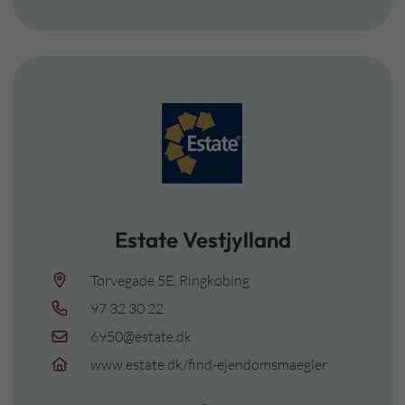
Estate Vestjylland
Torvegade 5E, Ringkøbing
97 32 30 22
6950@estate.dk
www.estate.dk/find-ejendomsmaegler