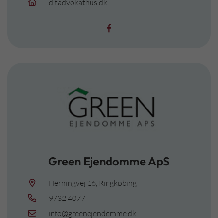
ditadvokathus.dk
Green Ejendomme ApS
Herningvej 16, Ringkøbing
9732 4077
info@greenejendomme.dk