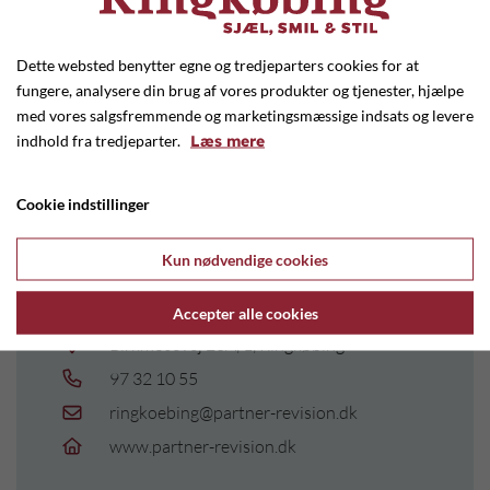
Dette websted benytter egne og tredjeparters cookies for at
fungere, analysere din brug af vores produkter og tjenester, hjælpe
med vores salgsfremmende og marketingsmæssige indsats og levere
indhold fra tredjeparter.
Læs mere
Cookie indstillinger
Kun nødvendige cookies
Partner Revision
Accepter alle cookies
Birkmosevej 20A, 1, Ringkøbing
97 32 10 55
ringkoebing@partner-revision.dk
www.partner-revision.dk