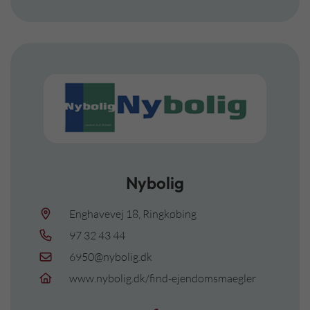
Nybolig
Enghavevej 18, Ringkøbing
97 32 43 44
6950@nybolig.dk
www.nybolig.dk/find-ejendomsmaegler