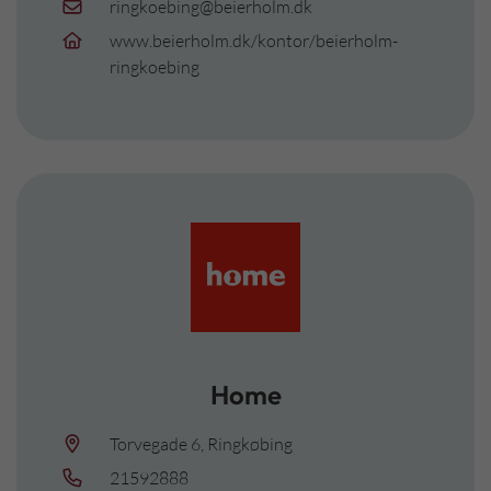
ringkoebing@beierholm.dk
www.beierholm.dk/kontor/beierholm-
ringkoebing
Home
Torvegade 6, Ringkøbing
21592888