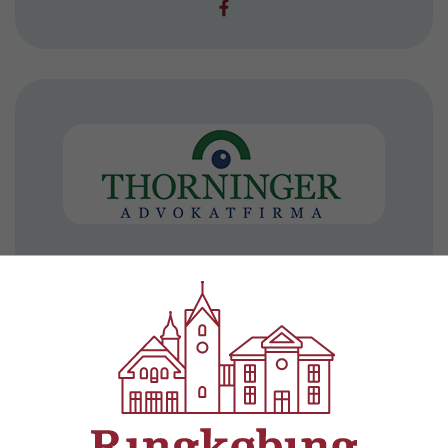
Advokatfirmaet Thorninger
Herningvej 1, Ringkøbing
97 32 38 11
advokat@thorninger.dk
thorninger.dk