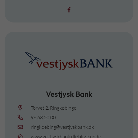
Vestjysk Bank
Torvet 2, Ringkøbingc
96 63 20 00
ringkoebing@vestjyskbank.dk
www.vestjyskbank.dk/bliv-kunde