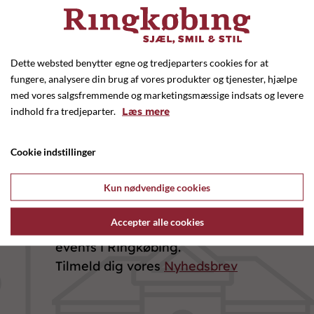
Dette websted benytter egne og tredjeparters cookies for at
fungere, analysere din brug af vores produkter og tjenester, hjælpe
Vejledende åbningstider for
med vores salgsfremmende og marketingsmæssige indsats og levere
butikkerne
indhold fra tredjeparter.
Læs mere
Mandag - Torsdag: 10.00 - 17.30
Cookie indstillinger
Fredag: 10.00 - 17.30
Lørdag: 09.30 - 14.00
Kun nødvendige cookies
Accepter alle cookies
Få nyheder om aktiviteter og
events i Ringkøbing.
Tilmeld dig vores
Nyhedsbrev