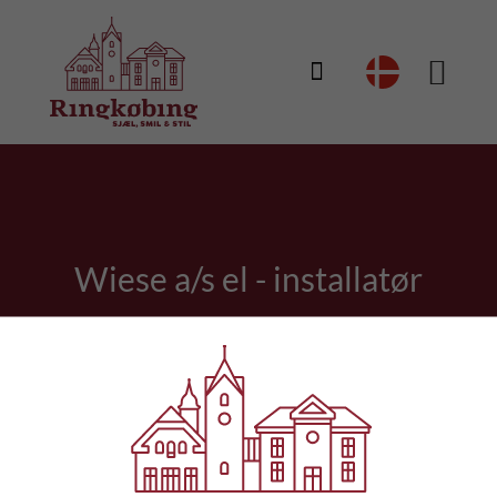

Wiese a/s el - installatør
Wiese a/s el - installatør