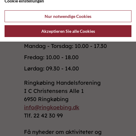
Forrige butik
Næste butik
Cookie einstellungen
Nur notwendige Cookies
Akzeptieren Sie alle Cookies
Mandag - Torsdag: 10.00 - 17.30
Fredag: 10.00 - 18.00
Lørdag: 09.30 - 14.00
Ringkøbing Handelsforening
I C Christensens Alle 1
6950 Ringkøbing
info@ringkoebing.dk
Tlf. 22 42 30 99
Få nyheder om aktiviteter og