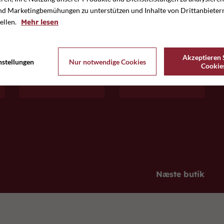
d Marketingbemühungen zu unterstützen und Inhalte von Drittanbieter
tellen.
Mehr lesen
Akzeptieren S
E-mail
Hjemmeside
nstellungen
Nur notwendige Cookies
Cookie
zonationstore@zon...
www.zonationstore...
Næste butik