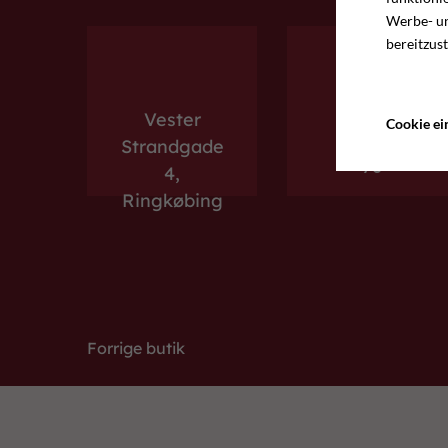
Werbe- un
bereitzus
Telefon
Vester
Cookie ei
97 33 74
Strandgade
76
4,
Ringkøbing
Forrige butik