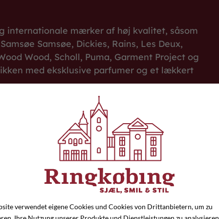
 internationale mærker af høj kvalitet, såsom
 Samsøe Samsøe, Dickies, Rains, Les Deux,
Wood Wood, Scholl, Puma, Garment Project og
tikken med eksklusive parfumer og et lækkert
åd og vejledning, således er du altid
l at forkæle dig.
re.dk
site verwendet eigene Cookies und Cookies von Drittanbietern, um zu
eren, Ihre Nutzung unserer Produkte und Dienstleistungen zu analysieren