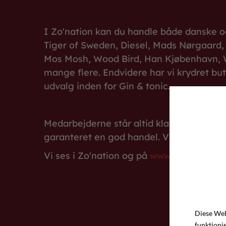
I Zo'nation kan du handle både danske og
Tiger of Sweden, Diesel, Mads Nørgaard,
Mos Mosh, Wood Bird, Han Kjøbenhavn, 
mange flere. Endvidere har vi krydret bu
udvalg inden for Gin & tonic.
Medarbejderne står altid klar med gode r
garanteret en god handel. Vi glæder os ti
Vi ses i Zo'nation og på
www.zonationsto
Diese Web
funktioni