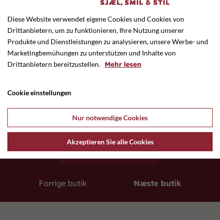
Diese Website verwendet eigene Cookies und Cookies von
Drittanbietern, um zu funktionieren, Ihre Nutzung unserer
E-mail
Produkte und Dienstleistungen zu analysieren, unsere Werbe- und
post@skjernel.dk
Marketingbemühungen zu unterstützen und Inhalte von
Drittanbietern bereitzustellen.
Mehr lesen
Cookie einstellungen
Nur notwendige Cookies
Hjemmeside
www.skjernel.dk/
Akzeptieren Sie alle Cookies
Forrige butik
Næste butik