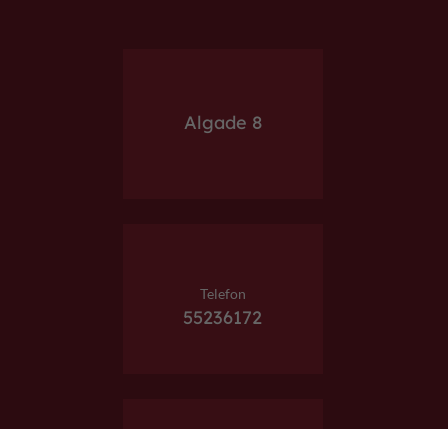
Algade 8
Telefon
55236172