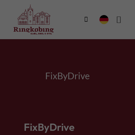

FixByDrive
FixByDrive