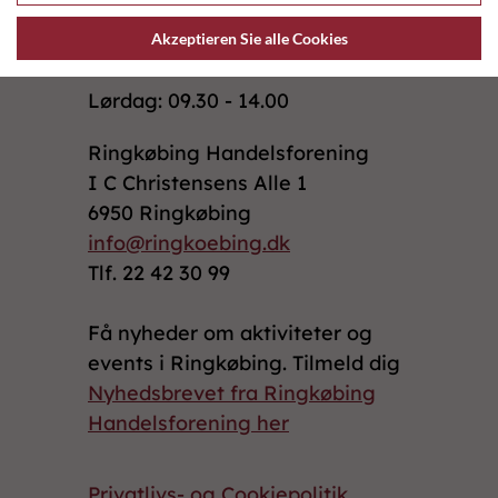
Mandag - Torsdag: 10.00 - 17.30
Akzeptieren Sie alle Cookies
Fredag: 10.00 - 18.00
Lørdag: 09.30 - 14.00
Ringkøbing Handelsforening
I C Christensens Alle 1
6950 Ringkøbing
info@ringkoebing.dk
Tlf. 22 42 30 99
Få nyheder om aktiviteter og
events i Ringkøbing. Tilmeld dig
Nyhedsbrevet fra Ringkøbing
Handelsforening her
Privatlivs- og Cookiepolitik