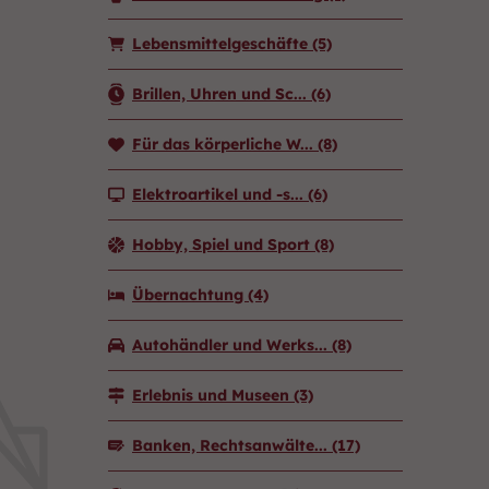
Lebensmittelgeschäfte
(5)
Brillen, Uhren und Sc...
(6)
Für das körperliche W...
(8)
Elektroartikel und -s...
(6)
Hobby, Spiel und Sport
(8)
Übernachtung
(4)
Autohändler und Werks...
(8)
Erlebnis und Museen
(3)
Banken, Rechtsanwälte...
(17)